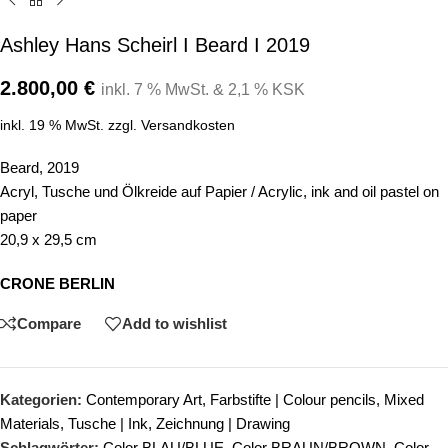
Ashley Hans Scheirl I Beard I 2019
2.800,00
€
inkl. 7 % MwSt. & 2,1 % KSK
inkl. 19 % MwSt.
zzgl.
Versandkosten
Beard, 2019
Acryl, Tusche und Ölkreide auf Papier / Acrylic, ink and oil pastel on
paper
20,9 x 29,5 cm
CRONE BERLIN
Compare
Add to wishlist
Kategorien:
Contemporary Art
,
Farbstifte | Colour pencils
,
Mixed
Materials
,
Tusche | Ink
,
Zeichnung | Drawing
Schlagwörter:
Color BLAU/BLUE
,
Color BRAUN/BROWN
,
Color