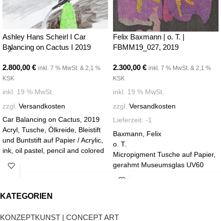
Ashley Hans Scheirl I Car
Felix Baxmann | o. T. |
Balancing on Cactus I 2019
FBMM19_027, 2019
2.800,00
€
2.300,00
€
inkl. 7 % MwSt. & 2,1 %
inkl. 7 % MwSt. & 2,1 %
KSK
KSK
inkl. 19 % MwSt.
inkl. 19 % MwSt.
zzgl.
Versandkosten
zzgl.
Versandkosten
Car Balancing on Cactus, 2019
Lieferzeit:
-1
Acryl, Tusche, Ölkreide, Bleistift
Baxmann, Felix
und Buntstift auf Papier / Acrylic,
o. T.
ink, oil pastel, pencil and colored
Micropigment Tusche auf Papier,
pencil on paper
gerahmt Museumsglas UV60
20,9 x 29,5 cm
36 x 26 cm
CRONE BERLIN
2019
KATEGORIEN
Galerie Martin Mertens
KONZEPTKUNST | CONCEPT ART