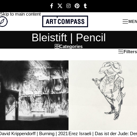
Skip to navigation
Skip to main content
ME
Bleistift | Pencil
Categories
Filters
David Krippendorff | Burning | 2021
Erez Israeli | Das ist der Jude: De