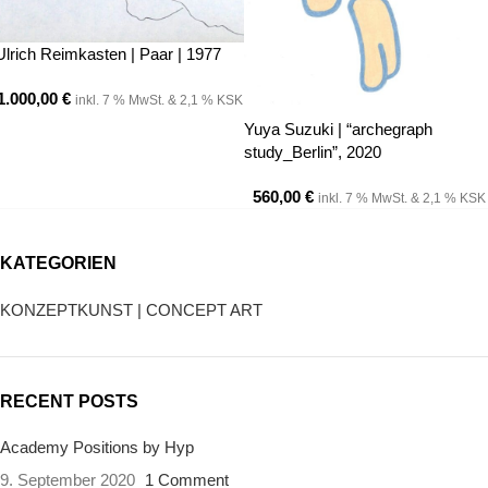
Ulrich Reimkasten | Paar | 1977
1.000,00
€
inkl. 7 % MwSt. & 2,1 % KSK
Yuya Suzuki | “archegraph
study_Berlin”, 2020
560,00
€
inkl. 7 % MwSt. & 2,1 % KSK
KATEGORIEN
KONZEPTKUNST | CONCEPT ART
RECENT POSTS
Academy Positions by Hyp
9. September 2020
1 Comment