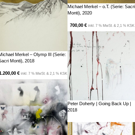
Michael Merkel – o.T. (Serie: Sacri
Monti), 2020
700,00
€
inkl. 7 % MwSt. & 2,1 % KSK
Michael Merkel – Olymp III (Serie:
Sacri Monti), 2018
1.200,00
€
inkl. 7 % MwSt. & 2,1 % KSK
Peter Doherty | Going Back Up |
2018