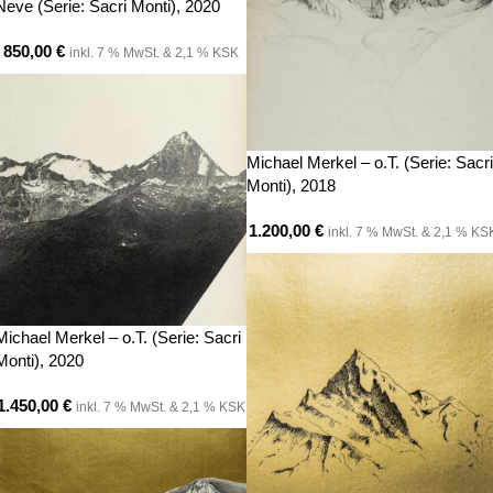
Neve (Serie: Sacri Monti), 2020
850,00
€
inkl. 7 % MwSt. & 2,1 % KSK
Michael Merkel – o.T. (Serie: Sacri
Monti), 2018
1.200,00
€
inkl. 7 % MwSt. & 2,1 % KS
Michael Merkel – o.T. (Serie: Sacri
Monti), 2020
1.450,00
€
inkl. 7 % MwSt. & 2,1 % KSK