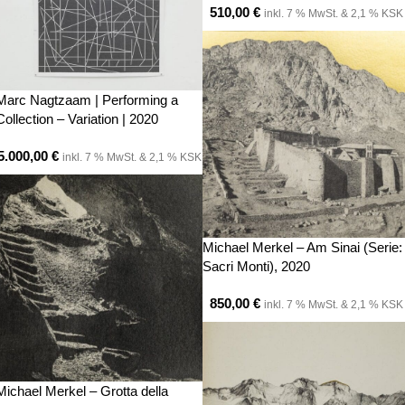
510,00
€
inkl. 7 % MwSt. & 2,1 % KSK
Marc Nagtzaam | Performing a
Collection – Variation | 2020
5.000,00
€
inkl. 7 % MwSt. & 2,1 % KSK
Michael Merkel – Am Sinai (Serie:
Sacri Monti), 2020
850,00
€
inkl. 7 % MwSt. & 2,1 % KSK
Michael Merkel – Grotta della