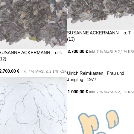
SUSANNE ACKERMANN – o. T.
(13)
2.700,00
€
inkl. 7 % MwSt. & 2,1 % KS
SUSANNE ACKERMANN – o.T.
(12)
2.700,00
€
inkl. 7 % MwSt. & 2,1 % KSK
Ulrich Reimkasten | Frau und
Jüngling | 1977
1.000,00
€
inkl. 7 % MwSt. & 2,1 % KS