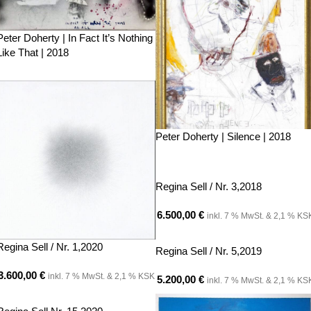
Peter Doherty | In Fact It’s Nothing
Like That | 2018
Peter Doherty | Silence | 2018
Regina Sell / Nr. 3,2018
6.500,00
€
inkl. 7 % MwSt. & 2,1 % KS
Regina Sell / Nr. 1,2020
Regina Sell / Nr. 5,2019
3.600,00
€
inkl. 7 % MwSt. & 2,1 % KSK
5.200,00
€
inkl. 7 % MwSt. & 2,1 % KS