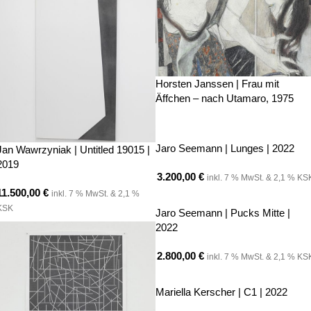
Horsten Janssen | Frau mit
Äffchen – nach Utamaro, 1975
Jaro Seemann | Lunges | 2022
Jan Wawrzyniak | Untitled 19015 |
2019
3.200,00
€
inkl. 7 % MwSt. & 2,1 % KS
11.500,00
€
inkl. 7 % MwSt. & 2,1 %
KSK
Jaro Seemann | Pucks Mitte |
2022
2.800,00
€
inkl. 7 % MwSt. & 2,1 % KS
Mariella Kerscher | C1 | 2022