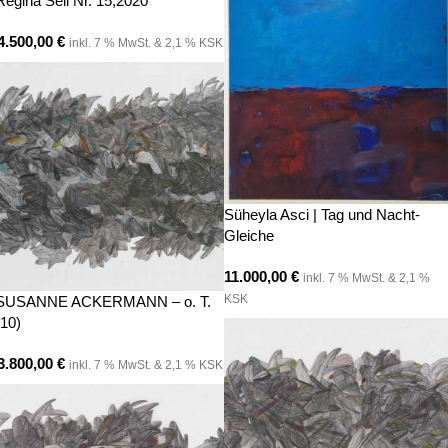
Regina Sell Nr. 15,2020
4.500,00
€
inkl. 7 % MwSt. & 2,1 % KSK
Süheyla Asci | Tag und Nacht-
Gleiche
11.000,00
€
inkl. 7 % MwSt. & 2,1 %
KSK
SUSANNE ACKERMANN – o. T.
(10)
3.800,00
€
inkl. 7 % MwSt. & 2,1 % KSK