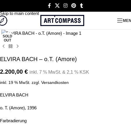
Skip to navigation
Skip to main content
ME
Click to enlarge
SOLD
OUT
ELVIRA BACH – o.T. (Amore)
2.200,00
€
inkl. 7 % MwSt. & 2,1 % KSK
inkl. 19 % MwSt.
zzgl.
Versandkosten
ELVIRA BACH
o. T. (Amore), 1996
Farbradierung