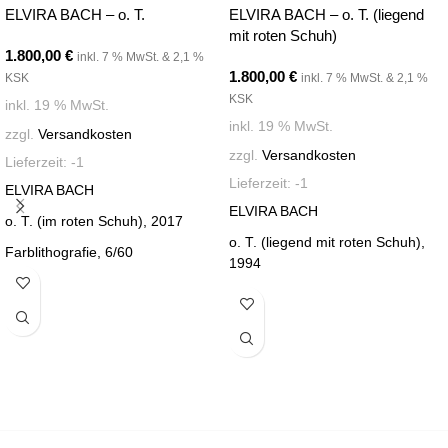
ELVIRA BACH – o. T.
ELVIRA BACH – o. T. (liegend
mit roten Schuh)
1.800,00
€
inkl. 7 % MwSt. & 2,1 %
1.800,00
€
KSK
inkl. 7 % MwSt. & 2,1 %
KSK
inkl. 19 % MwSt.
inkl. 19 % MwSt.
zzgl.
Versandkosten
zzgl.
Versandkosten
Lieferzeit:
-1
Lieferzeit:
-1
ELVIRA BACH
ELVIRA BACH
o. T. (im roten Schuh), 2017
o. T. (liegend mit roten Schuh),
Farblithografie, 6/60
1994
76 x 54,5 cm
Farbradierung
43 x 73,5 cm