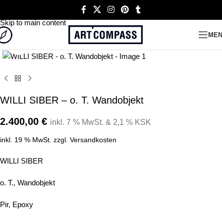
Skip to navigation
Skip to main content
ME
Click to enlarge
WILLI SIBER – o. T. Wandobjekt
2.400,00
€
inkl. 7 % MwSt. & 2,1 % KSK
inkl. 19 % MwSt.
zzgl.
Versandkosten
WILLI SIBER
o. T., Wandobjekt
Pir, Epoxy