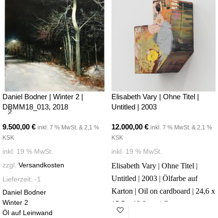
Daniel Bodner | Winter 2 |
Elisabeth Vary | Ohne Titel |
DBMM18_013, 2018
Untitled | 2003
9.500,00
€
12.000,00
€
inkl. 7 % MwSt. & 2,1 %
inkl. 7 % MwSt. & 2,1 %
KSK
KSK
inkl. 19 % MwSt.
inkl. 19 % MwSt.
zzgl.
Versandkosten
Elisabeth Vary | Ohne Titel |
Untitled | 2003 | Ölfarbe auf
Lieferzeit:
-1
Karton | Oil on cardboard | 24,6 x
Daniel Bodner
Winter 2
15,5 x 13,2 cm | Courtesy
Öl auf Leinwand
Elisabeth Vary & kajetan Berlin |