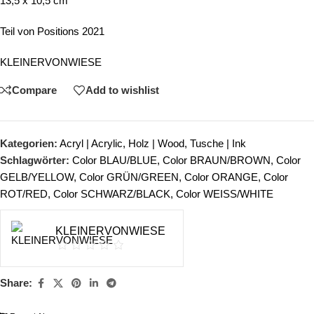
13,5 x 10,5 cm
Teil von Positions 2021
KLEINERVONWIESE
Compare
Add to wishlist
Kategorien:
Acryl | Acrylic
,
Holz | Wood
,
Tusche | Ink
Schlagwörter:
Color BLAU/BLUE
,
Color BRAUN/BROWN
,
Color
GELB/YELLOW
,
Color GRÜN/GREEN
,
Color ORANGE
,
Color
ROT/RED
,
Color SCHWARZ/BLACK
,
Color WEISS/WHITE
KLEINERVONWIESE
Share: