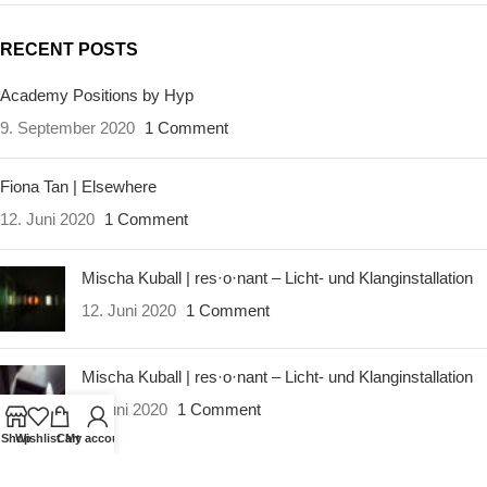
RECENT POSTS
Academy Positions by Hyp
9. September 2020
1 Comment
Fiona Tan | Elsewhere
12. Juni 2020
1 Comment
Mischa Kuball | res·o·nant – Licht- und Klanginstallation
12. Juni 2020
1 Comment
Mischa Kuball | res·o·nant – Licht- und Klanginstallation
8. Juni 2020
1 Comment
Shop
Wishlist
Cart
My account
LIVE SEARCH