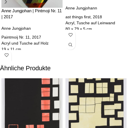
Anne Jungjohann
Anne Jungjohan | Pintmoji Nr. 11
| 2017
ast things first, 2018
Acryl, Tusche auf Leinwand
Anne Jungjohan
80 x 79 x 5 cm
Paintmoij Nr. 11, 2017
Teil von Endless Summer
Acryl und Tusche auf Holz
KLEINERVONWIESE
19 x 11 cm
Teil von Positions 2021
Ähnliche Produkte
KLEINERVONWIESE