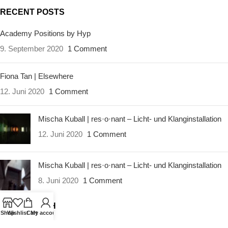
soll im Jahr 2021 abgeschlossen
sein!
RECENT POSTS
sein!
Galerie Z22
Academy Positions by Hyp
Galerie Z22
9. September 2020
1 Comment
Fiona Tan | Elsewhere
12. Juni 2020
1 Comment
Mischa Kuball | res·o·nant – Licht- und Klanginstallation
12. Juni 2020
1 Comment
Mischa Kuball | res·o·nant – Licht- und Klanginstallation
8. Juni 2020
1 Comment
LIVE SEARCH
Shop
Wishlist
Cart
My account