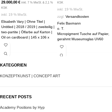
29.000,00
€
inkl. 7 % MwSt. & 2,1 %
KSK
KSK
inkl. 19 % MwSt.
inkl. 19 % MwSt.
zzgl.
Versandkosten
Elisabeth Vary | Ohne Titel |
Felix Baxmann
Untitled | 2018 / 2019 | zweiteilig |
o. T.
two-partite | Ölfarbe auf Karton |
Micropigment Tusche auf Papier,
Oil on cardboard | 145 x 106 x
gerahmt Museumsglas UV60
12,5 cm | Ausstellungsansicht
36 x 26 cm
2020 | Exhibition view 2020 |
2019
Courtesy Elisabeth Vary & kajetan
Berlin | Photo: Marcus Schneider
Galerie Martin Mertens
KATEGORIEN
KONZEPTKUNST | CONCEPT ART
RECENT POSTS
Academy Positions by Hyp