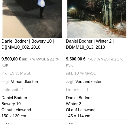
Daniel Bodner | Bowery 10 |
Daniel Bodner | Winter 2 |
DBMM10_002, 2010
DBMM18_013, 2018
9.500,00
€
9.500,00
€
inkl. 7 % MwSt. & 2,1 %
inkl. 7 % MwSt. & 2,1 %
KSK
KSK
inkl. 19 % MwSt.
inkl. 19 % MwSt.
zzgl.
Versandkosten
zzgl.
Versandkosten
Lieferzeit:
-1
Lieferzeit:
-1
Daniel Bodner
Daniel Bodner
Bowery 10
Winter 2
Öl auf Leinwand
Öl auf Leinwand
150 x 120 cm
145 x 114 cm
2010
2018
Galerie Martin Mertens
Galerie Martin Mertens