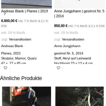
Andreas Blank | Planes | 2019
Anne Jungjohann | gesimst Nr. 5
| 2014
6.800,00
€
inkl. 7 % MwSt. & 2,1 %
850,00
€
KSK
inkl. 7 % MwSt. & 2,1 % KSK
inkl. 19 % MwSt.
inkl. 19 % MwSt.
zzgl.
Versandkosten
zzgl.
Versandkosten
Andreas Blank
Anne Jungjohann
Planes, 2021
gesimst Nr. 5, 2014
Skulptur, Mamor, Quarz
Stoff, Akryl auf Leinwand
47 x 27 x 85 cm
Hochformt 23 x 13 x 4 cm
Teil von
Points of Resistance
Teil von
Points of Resistance
KLEINERVONWIESE
KLEINERVONWIESE
Ähnliche Produkte